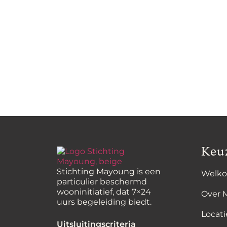
Keu
Stichting Mayoung is een
Welk
particulier beschermd
wooninitiatief, dat 7×24
Over 
uurs begeleiding biedt.
Locati
Uitsluitingscriteria