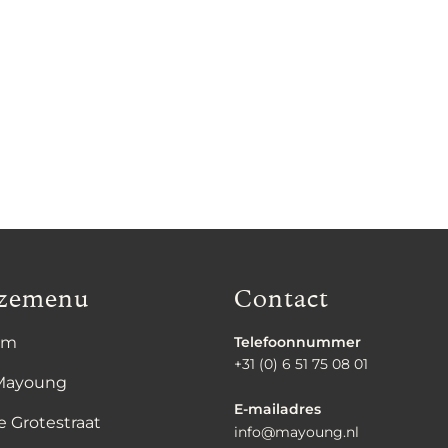
zemenu
Contact
om
Telefoonnummer
+31 (0) 6 51 75 08 01
Mayoung
E-mailadres
e Grotestraat
info@mayoung.nl