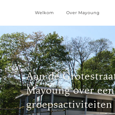
Welkom
Over Mayoung
Aan de Grotestraat
Mayoung over een
groepsactiviteiten