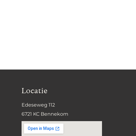
Locatie
Edeseweg 112
6721 KC Bennekom