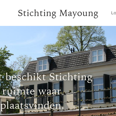
Stichting Mayoung
Lo
 beschikt Stichting
 ruimte waar
 plaatsvinden.